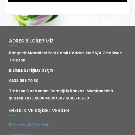
ADRES BILGILERIMIZ
Bahçecik Mahallesi Yeni Camii Caddesi No:56/A Ortahisar-
Trabzon
BİZİMLE İLETİŞİME GEÇİN
0533 058 70 50
Trabzon Gastronomi Derneği İş Bankası Mumhaneönü
Şubesi/ TR26 0006 4000 0017 5010 7165 10
GIZLILIK VE KIŞISEL VERILER
KVKK Aydınlatma Metni
Çerez Politikası