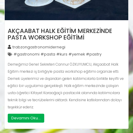
AKÇAABAT HALK EĞITIM MERKEZINDE
PASTA WORKSHOP EĞITIMI
trabzongastronomidernegi
#gastronomi #pasta #kurs #yemek #pastry
Derneğimiz Genel Sekreteri Cannur ÖZKUYUMCU, Akçaabat Halk
Eğitim merkezi iş birliğiyle pasta workshop eğitimi organize etti.
Dernek üyelerimiz ve dışarıdan gelen katılımcılarla birlikte keyifli ve
eğitici bir uygulama gerçekleşti. Halk eğitim merkezinde çalışan
usta öğretici Kifayet Karaağaçlı pastacılık alanında katılımcılara
teknik bilgi ve tecrübelerini aktardı. Kendisine katkılarından dolayı
teşekkür ederiz.
Devamını Oku...