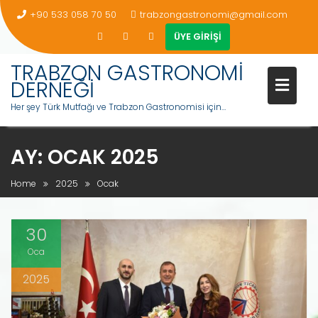
+90 533 058 70 50
trabzongastronomi@gmail.com
ÜYE GİRİŞİ
TRABZON GASTRONOMİ
DERNEĞİ
Her şey Türk Mutfağı ve Trabzon Gastronomisi için…
AY:
OCAK 2025
Home
2025
Ocak
30
Oca
2025