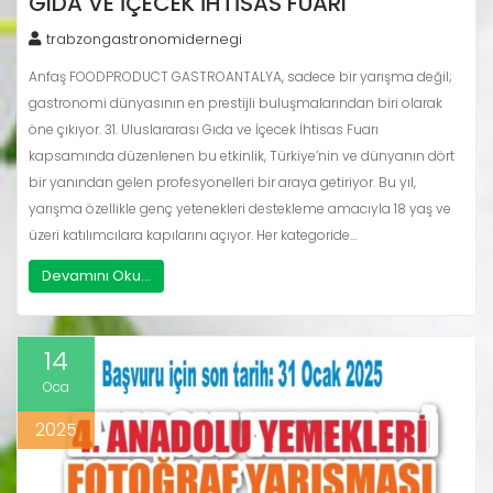
GIDA VE İÇECEK İHTISAS FUARI
trabzongastronomidernegi
Anfaş FOODPRODUCT GASTROANTALYA, sadece bir yarışma değil;
gastronomi dünyasının en prestijli buluşmalarından biri olarak
öne çıkıyor. 31. Uluslararası Gıda ve İçecek İhtisas Fuarı
kapsamında düzenlenen bu etkinlik, Türkiye’nin ve dünyanın dört
bir yanından gelen profesyonelleri bir araya getiriyor. Bu yıl,
yarışma özellikle genç yetenekleri destekleme amacıyla 18 yaş ve
üzeri katılımcılara kapılarını açıyor. Her kategoride…
Devamını Oku...
14
Oca
2025