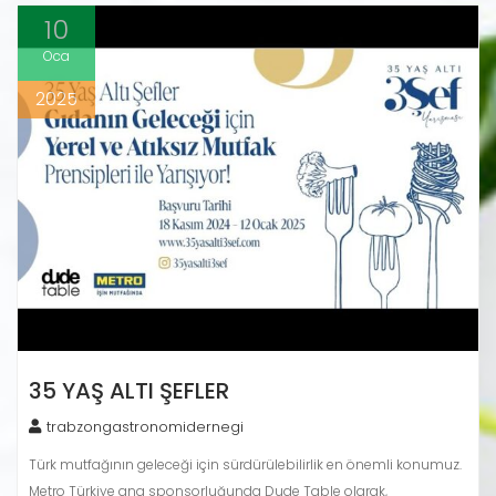
10
Oca
2025
35 YAŞ ALTI ŞEFLER
trabzongastronomidernegi
Türk mutfağının geleceği için sürdürülebilirlik en önemli konumuz.
Metro Türkiye ana sponsorluğunda Dude Table olarak,